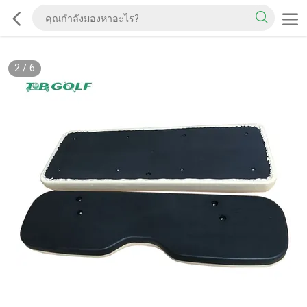
2
/
6