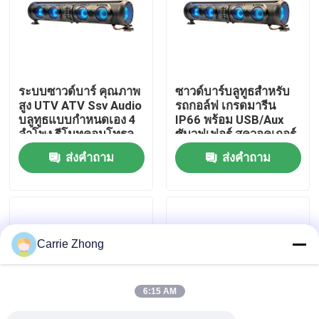
ทัวร์โรงงาน
ควบคุมคุณภาพ
ระบบซาวด์บาร์ คุณภาพ
ซาวด์บาร์บลูทูธสำหรับ
สูง UTV ATV Ssv Audio
รถกอล์ฟ เกรดมารีน
บลูทูธแบบกำหนดเอง 4
IP66 พร้อม USB/Aux
ติดต่อเรา
ลำโพง รีโมทคอนโทรล
ซับวูฟเฟอร์ สควอคเกอร์
กันน้ำ IP66 USB
ทวีตเตอร์
ส่งคำถาม
ส่งคำถาม
ข่าว
กระจกมองข้างรถกอล์ฟ
Carrie Zhong
ผ้าคลุมรถกอล์ฟ
6:15 AM
แดชบอร์ดรถกอล์ฟ