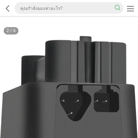
2
/
6