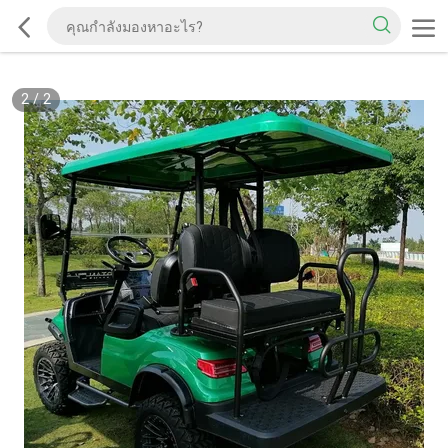
2
/
2