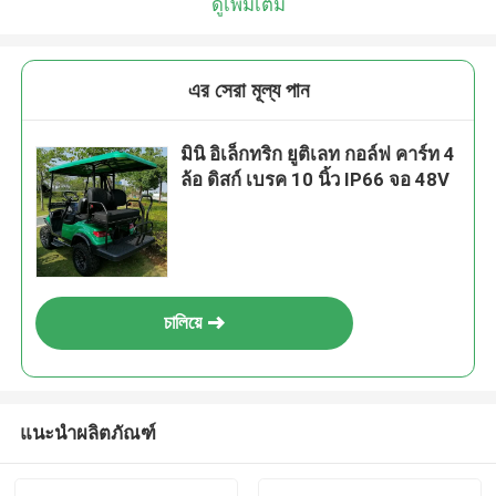
ดูเพิ่มเติม
এর সেরা মূল্য পান
มินิ อิเล็กทริก ยูติเลท กอล์ฟ คาร์ท 4
ล้อ ดิสก์ เบรค 10 นิ้ว IP66 จอ 48V
চালিয়ে
แนะนำผลิตภัณฑ์