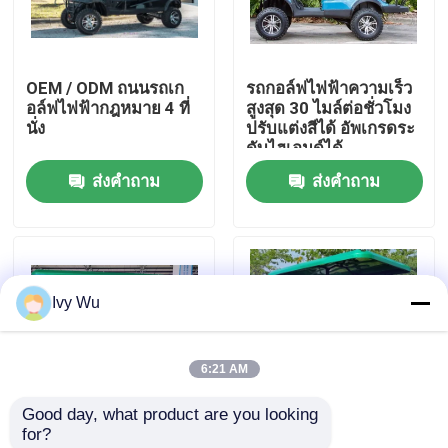
ทัวร์โรงงาน
OEM / ODM ถนนรถเก
รถกอล์ฟไฟฟ้าความเร็ว
อล์ฟไฟฟ้ากฎหมาย 4 ที่
สูงสุด 30 ไมล์ต่อชั่วโมง
ควบคุมคุณภาพ
นั่ง
ปรับแต่งสีได้ อัพเกรดระ
ดับไฮเอนด์ได้
ส่งคำถาม
ส่งคำถาม
ติดต่อเรา
ข่าว
Ivy Wu
กระจกมองข้างรถกอล์ฟ
6:21 AM
ผ้าคลุมรถกอล์ฟ
Good day, what product are you looking 
for?
แดชบอร์ดรถกอล์ฟ
OEM ODM 4 ล้อ ดิสก์
OEM ODM 4 ล้อ ดิสก์