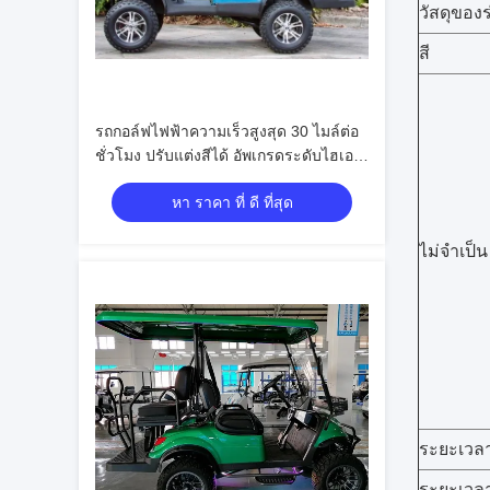
วัสดุของ
สี
รถกอล์ฟไฟฟ้าความเร็วสูงสุด 30 ไมล์ต่อ
ชั่วโมง ปรับแต่งสีได้ อัพเกรดระดับไฮเอน
ด์ได้
หา ราคา ที่ ดี ที่สุด
ไม่จําเป็น
ระยะเวลา
ระยะเวลา