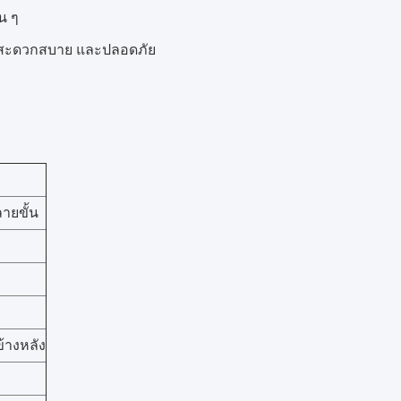
น ๆ
าม สะดวกสบาย และปลอดภัย
ายขั้น
ข้างหลัง