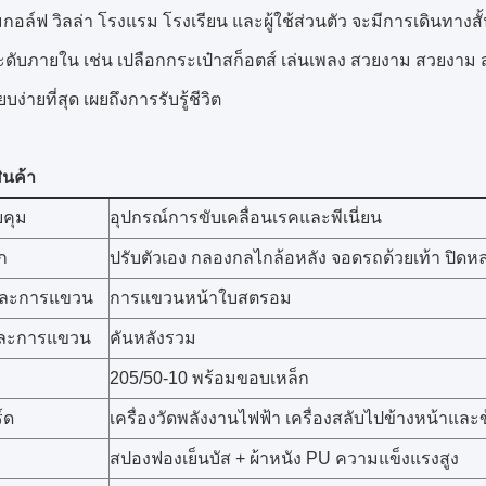
ล์ฟ วิลล่า โรงแรม โรงเรียน และผู้ใช้ส่วนตัว จะมีการเดินทางสั้
ระดับภายใน เช่น เปลือกกระเป๋าสก็อตส์ เล่นเพลง สวยงาม สวยง
ียบง่ายที่สุด เผยถึงการรับรู้ชีวิต
ินค้า
คุม
อุปกรณ์การขับเคลื่อนเรคและพีเนี่ยน
ก
ปรับตัวเอง กลองกลไกล้อหลัง จอดรถด้วยเท้า ปิดหล
และการแขวน
การแขวนหน้าใบสตรอม
และการแขวน
คันหลังรวม
205/50-10 พร้อมขอบเหล็ก
์ด
เครื่องวัดพลังงานไฟฟ้า เครื่องสลับไปข้างหน้าและ
สปองฟองเย็นบัส + ผ้าหนัง PU ความแข็งแรงสูง