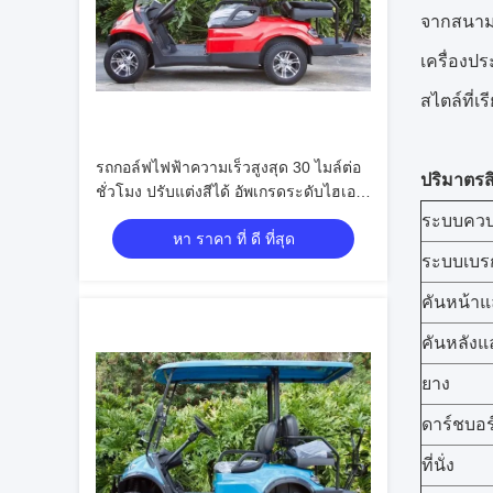
จากสนามกอ
เครื่องป
สไตล์ที่เร
รถกอล์ฟไฟฟ้าความเร็วสูงสุด 30 ไมล์ต่อ
ปริมาตรส
ชั่วโมง ปรับแต่งสีได้ อัพเกรดระดับไฮเอน
ด์ได้
ระบบควบ
หา ราคา ที่ ดี ที่สุด
ระบบเบร
คันหน้า
คันหลัง
ยาง
ดาร์ชบอร
ที่นั่ง